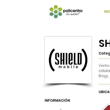
INI
SH
Categ
Venta
celul
ifrogz
UBICA
INFORMACIÓN