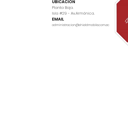
UBICACIÓN
Planta Baja.
Isla #29 - Av.Armónica.
EMAIL
administracion@shieldmobile.com.ec