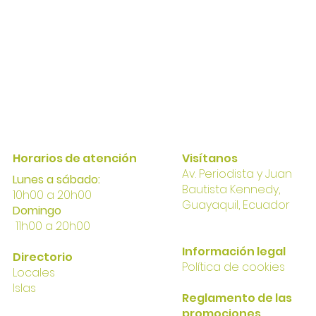
Horarios de atención
Visítanos
Av. Perio
dista y Juan
Lunes a sábado:
Bautista Kennedy,
10h00 a 20h00
Gua
yaqui
l, Ecuador
Domingo
11h00 a 20h00
I
nformación
legal
Directorio
Política
de cookies
Locales
Islas
Reglamento de las
promociones