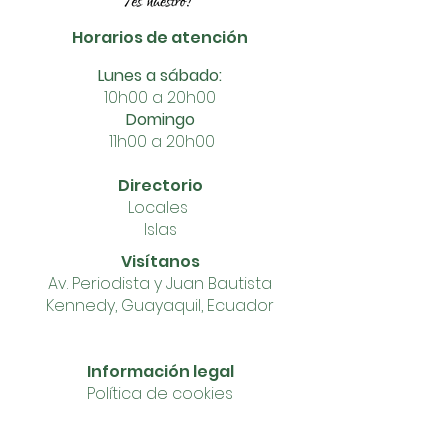
Horarios de atención
Lunes a sábado:
10h00 a 20h00
Domingo
11h00 a 20h00
Directorio
Locales
Islas
Visítanos
Av. Perio
dista y Juan Bautista
Kennedy, Gua
yaqui
l, Ecuador
I
nformación
legal
Política
de cookies
Reglamento de las promociones