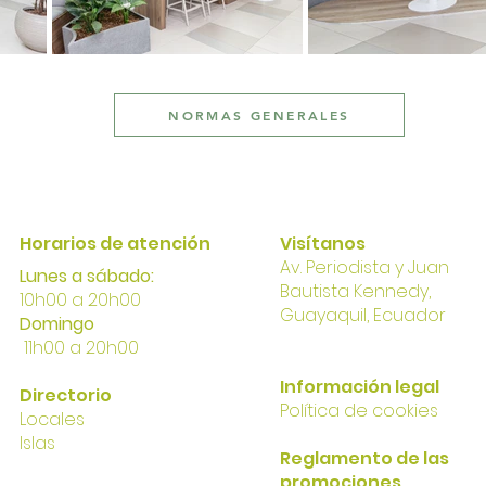
NORMAS GENERALES
Horarios de atención
Visítanos
Av. Perio
dista y Juan
Lunes a sábado:
Bautista Kennedy,
10h00 a 20h00
Gua
yaqui
l, Ecuador
Domingo
11h00 a 20h00
I
nformación
legal
Directorio
Política
de cookies
Locales
Islas
Reglamento de las
promociones