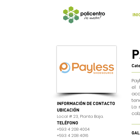
INI
P
Cat
Pay
el 
acc
ten
INFORMACIÓN DE CONTACTO
La 
UBICACIÓN
cal
Local # 23, Planta Baja.
TELÉFONO
+593 4 208 4004
GAL
+593 4 208 4016