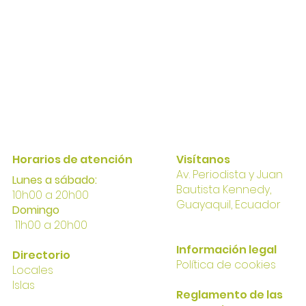
Horarios de atención
Visítanos
Av. Perio
dista y Juan
Lunes a sábado:
Bautista Kennedy,
10h00 a 20h00
Gua
yaqui
l, Ecuador
Domingo
11h00 a 20h00
I
nformación
legal
Directorio
Política
de cookies
Locales
Islas
Reglamento de las