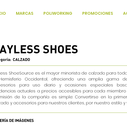
CIO
MARCAS
POLIWORKING
PROMOCIONES
A
AYLESS SHOES
egoría: CALZADO
less ShoeSource es el mayor minorista de calzado para toda 
Hemisferio Occidental, ofreciendo una amplia gama d
esorios para uso diario y ocasiones especiales bas
dencias actuales a precios accesibles para cada miembro d
misión de la compañía es simple: Convertirse en la prime
zado y accesorios para nuestros clientes, por nuestro estilo y v
ERÍA DE IMÁGENES