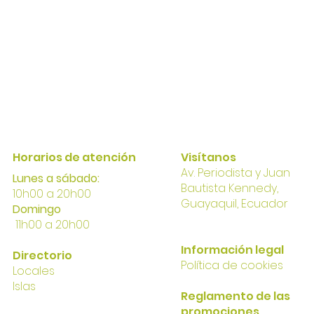
Horarios de atención
Visítanos
Av. Perio
dista y Juan
Lunes a sábado:
Bautista Kennedy,
10h00 a 20h00
Gua
yaqui
l, Ecuador
Domingo
11h00 a 20h00
I
nformación
legal
Directorio
Política
de cookies
Locales
Islas
Reglamento de las
promociones