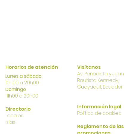
Horarios de atención
Visítanos
Av. Perio
dista y Juan
Lunes a sábado:
Bautista Kennedy,
10h00 a 20h00
Gua
yaqui
l, Ecuador
Domingo
11h00 a 20h00
I
nformación
legal
Directorio
Política
de cookies
Locales
Islas
Reglamento de las
promociones