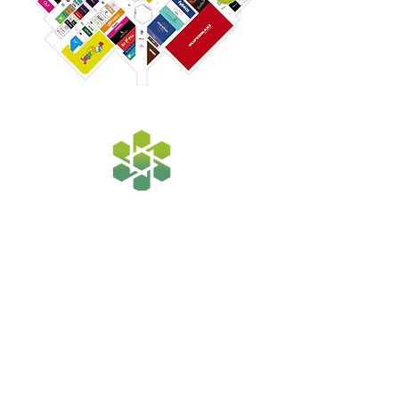
Horarios de atención
Lunes a sábado:
10h00 a 20h00
Domingo
11h00 a 20h00
Directorio