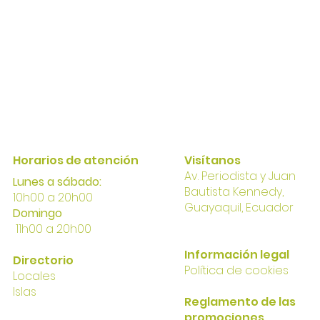
Horarios de atención
Visítanos
Av. Perio
dista y Juan
Lunes a sábado:
Bautista Kennedy,
10h00 a 20h00
Gua
yaqui
l, Ecuador
Domingo
11h00 a 20h00
I
nformación
legal
Directorio
Política
de cookies
Locales
Islas
Reglamento de las
promociones