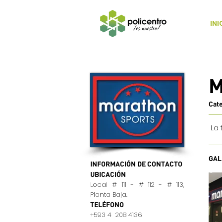
INI
M
Cat
La 
GAL
INFORMACIÓN DE CONTACTO
UBICACIÓN
Local # 111 - # 112 - # 113,
Planta Baja.
TELÉFONO
+593 4 208 4136