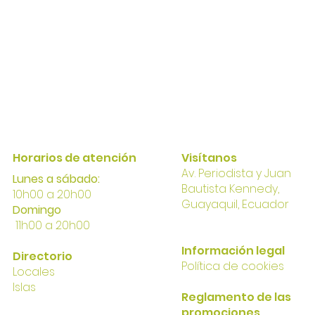
Horarios de atención
Visítanos
Av. Perio
dista y Juan
Lunes a sábado:
Bautista Kennedy,
10h00 a 20h00
Gua
yaqui
l, Ecuador
Domingo
11h00 a 20h00
I
nformación
legal
Directorio
Política
de cookies
Locales
Islas
Reglamento de las
promociones