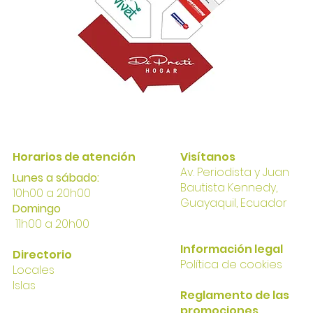
Horarios de atención
Visítanos
Av. Perio
dista y Juan
Lunes a sábado:
Bautista Kennedy,
10h00 a 20h00
Gua
yaqui
l, Ecuador
Domingo
11h00 a 20h00
I
nformación
legal
Directorio
Política
de cookies
Locales
Islas
Reglamento de las
promociones