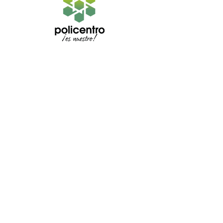
Horarios de atención
Lunes a sábado:
10h00 a 20h00
Domingo
11h00 a 20h00
Directorio
Locales
Islas
Visítanos
Av. Perio
dista y Juan Bautista
Kennedy, Gua
yaqui
l, Ecuador
I
nformación
legal