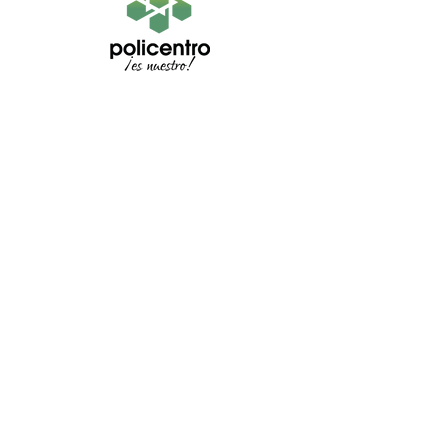
Horarios de atención
Lunes a sábado:
10h00 a 20h00
Domingo
11h00 a 20h00
Directorio
Locales
Islas
Visítanos
Av. Perio
dista y Juan Bautista
Kennedy, Gua
yaqui
l, Ecuador
I
nformación
legal