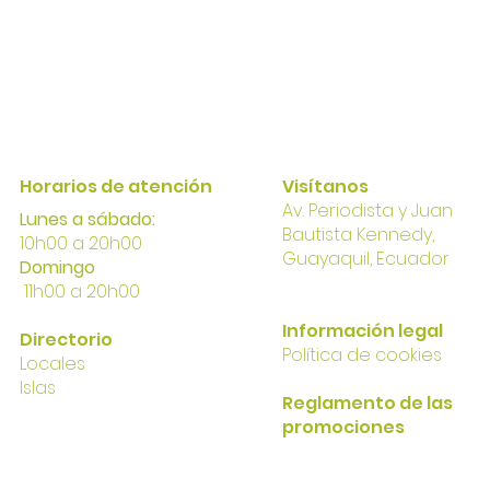
Horarios de atención
Visítanos
Av. Perio
dista y Juan
Lunes a sábado:
Bautista Kennedy,
10h00 a 20h00
Gua
yaqui
l, Ecuador
Domingo
11h00 a 20h00
I
nformación
legal
Directorio
Política
de cookies
Locales
Islas
Reglamento de las
promociones