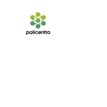
Horarios de atención
Lunes a sábado:
10h00 a 20h00
Domingo
11h00 a 20h00
Directorio
Locales
Islas
Visítanos
Av. Perio
dista y Juan Bautista