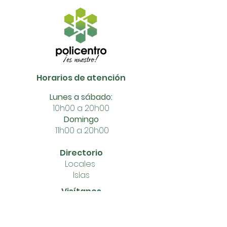
Horarios de atención
Lunes a sábado:
10h00 a 20h00
Domingo
11h00 a 20h00
Directorio
Locales
Islas
Visítanos
Av. Perio
dista y Juan Bautista
Kennedy, Gua
yaqui
l, Ecuador